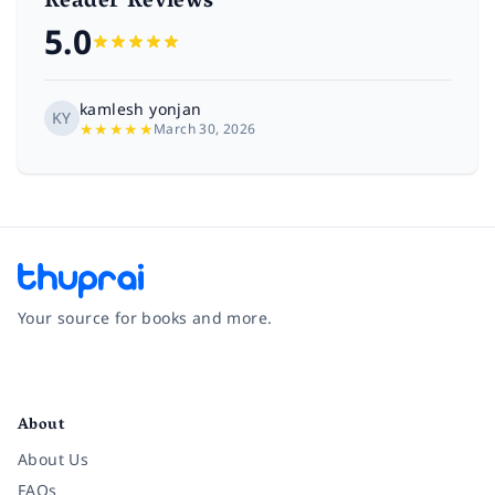
Reader Reviews
5.0
kamlesh yonjan
KY
★
★
★
★
★
March 30, 2026
Your source for books and more.
Facebook
Instagram
Twitter
Pinterest
YouTube
LinkedIn
About
About Us
FAQs