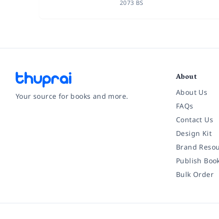
2073 BS
About
About Us
Your source for books and more.
FAQs
Contact Us
Facebook
Instagram
Twitter
Pinterest
YouTube
LinkedIn
Design Kit
Brand Resou
Publish Boo
Bulk Order