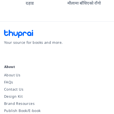
दहाड
मौलामा बाँधिएको राँगो
Your source for books and more.
Facebook
Instagram
Twitter
Pinterest
YouTube
LinkedIn
About
About Us
FAQs
Contact Us
Design Kit
Brand Resources
Publish Book/E-book