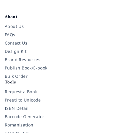
Facebook
Instagram
Twitter
Pinterest
YouTube
LinkedIn
About
About Us
FAQs
Contact Us
Design Kit
Brand Resources
Publish Book/E-book
Bulk Order
Tools
Request a Book
Preeti to Unicode
ISBN Detail
Barcode Generator
Romanization