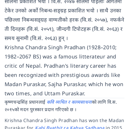
सालमा प्रकाशित भयो । वि.सं. २०४७ सालमा पाइलाः आगतमा
टेकेर उनको अर्को निबन्ध-सङ्ग्रह प्रकाशित भयो । साथै उनका
पछिल्ला निबन्धसङ्ग्रह वाग्मतीको हरक (वि.सं. २०५७), नफर्कने
ती दिनहरू (वि.सं. २०५९), जीन्दगी टिपोटहरू (वि.सं. २०६३) र
समय सुनामी (वि.सं. २०६३) हुन् ।
Krishna Chandra Singh Pradhan (1928–2010;
1982–2067 BS) was a famous litterateur and
critic of Nepal. Pradhan's literary career has
been recognized with prestigious awards like
Madan Puraskar, Sajha Puraskar, which he won
two times, and Uttam Puraskar.
कृष्णचन्द्रसिंह प्रधानलाई
कवि व्यथित र काव्यसाधना
को लागि वि.स.
२०१५को मदन पुरस्कार प्रदान गरिएको छ ।
Krishna Chandra Singh Pradhan has won the Madan
Puraskar for
Kabi Byathit ra Kabya Sadhana
in 2015