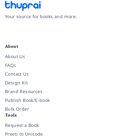
Your source for books and more.
Facebook
Instagram
Twitter
Pinterest
YouTube
LinkedIn
About
About Us
FAQs
Contact Us
Design Kit
Brand Resources
Publish Book/E-book
Bulk Order
Tools
Request a Book
Preeti to Unicode