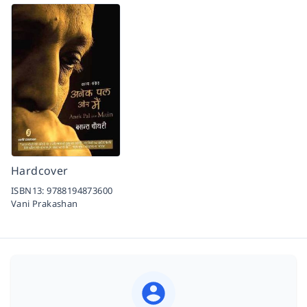
Hardcover
ISBN13:
9788194873600
Vani Prakashan