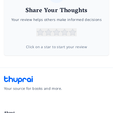
Share Your Thoughts
Your review helps others make informed decisions
Click on a star to start your review
Your source for books and more.
Facebook
Instagram
Twitter
Pinterest
YouTube
LinkedIn