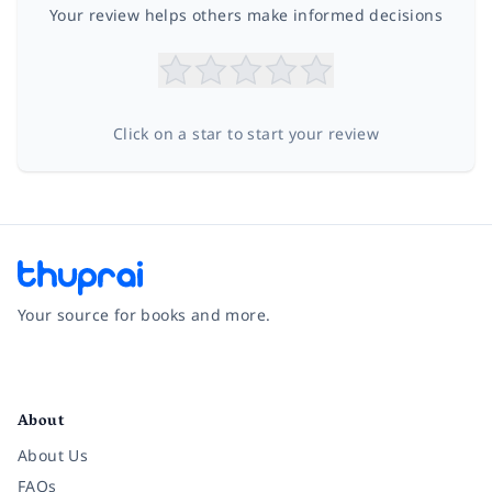
Your review helps others make informed decisions
Click on a star to start your review
Your source for books and more.
Facebook
Instagram
Twitter
Pinterest
YouTube
LinkedIn
About
About Us
FAQs