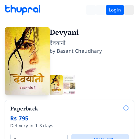
Login
Devyani
देवयानी
by
Basant Chaudhary
Paperback
Rs 795
Delivery in 1-3 days