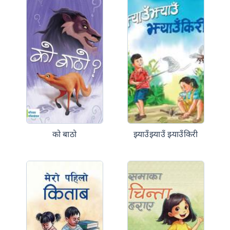
को बाठो
झ्याउँझ्याउँ झ्याउँकिरी