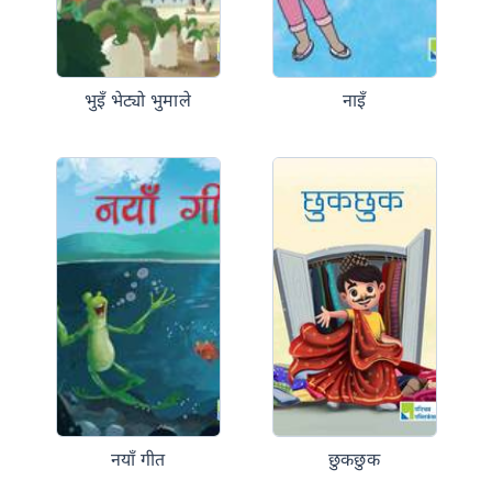
भुइँ भेट्यो भुमाले
नाइँ
नयाँ गीत
छुकछुक