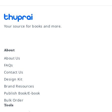
Your source for books and more.
Facebook
Instagram
Twitter
Pinterest
YouTube
LinkedIn
About
About Us
FAQs
Contact Us
Design Kit
Brand Resources
Publish Book/E-book
Bulk Order
Tools