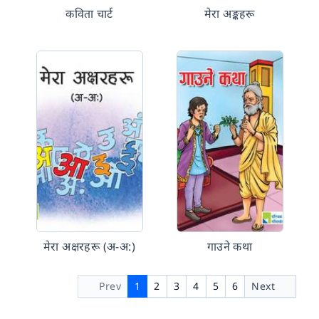
कविता चार्ट
मेरा अङ्कहरू
मेरा अक्षरहरू (अ-अ:)
गाउने कथा
Prev
1
2
3
4
5
6
Next