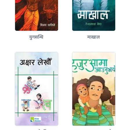
युगसन्धि
माखाल