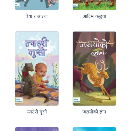
ऐया र आत्था
आदिम कछुवा
न्याउरी मुसो
जरायोको ज्ञान