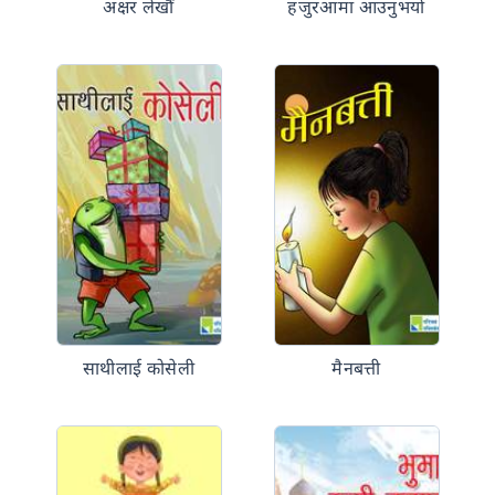
अक्षर लेखौँ
हजुरआमा आउनुभयो
साथीलाई कोसेली
मैनबत्ती