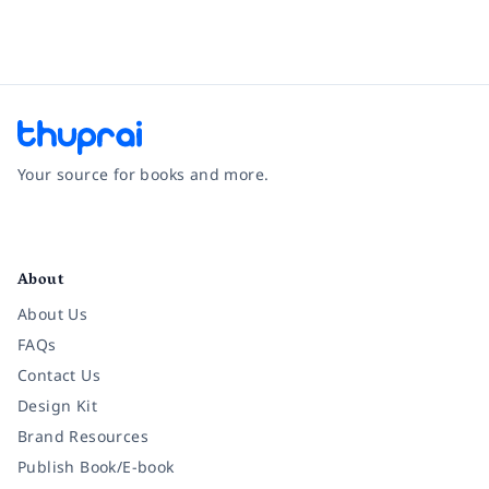
Your source for books and more.
Facebook
Instagram
Twitter
Pinterest
YouTube
LinkedIn
About
About Us
FAQs
Contact Us
Design Kit
Brand Resources
Publish Book/E-book