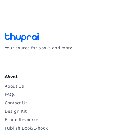
Your source for books and more.
Facebook
Instagram
Twitter
Pinterest
YouTube
LinkedIn
About
About Us
FAQs
Contact Us
Design Kit
Brand Resources
Publish Book/E-book