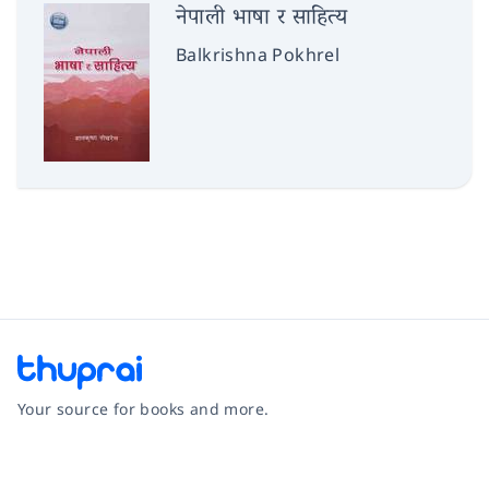
नेपाली भाषा र साहित्य
Balkrishna Pokhrel
Your source for books and more.
Facebook
Instagram
Twitter
Pinterest
YouTube
LinkedIn