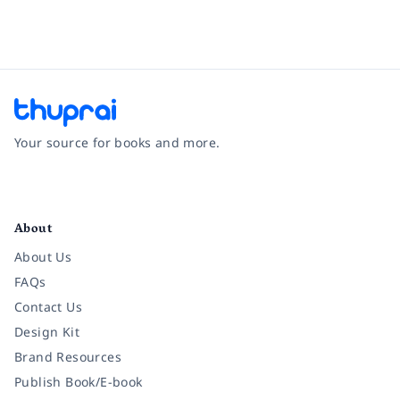
Your source for books and more.
Facebook
Instagram
Twitter
Pinterest
YouTube
LinkedIn
About
About Us
FAQs
Contact Us
Design Kit
Brand Resources
Publish Book/E-book