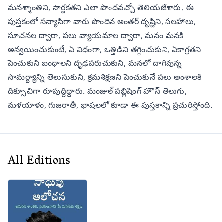
మనశ్శాంతిని, సార్దకతని ఎలా పొందవచ్చో తెలియజేశారు. ఈ
పుస్తకంలో సన్యాసిగా వారు పొందిన అంతర్ దృష్టిని, సలహాలు,
సూచనల ద్వారా, పలు వ్యాయమాల ద్వారా, మనం మనకి
అన్వయించుకుంటే, ఏ విధంగా, ఒత్తిడిని తగ్గించుకుని, ఏకాగ్రతని
పెంచుకుని బంధాలని దృఢపరుచుకుని, మనలో దాగివున్న
సామర్ధ్యాన్ని తెలుసుకుని, క్రమశిక్షణని పెంచుకునే పలు అంశాలకి
దిక్సూచిగా రూపుద్దిద్దారు. మంజుల్ పబ్లిషింగ్ హౌస్ తెలుగు,
మళయాళం, గుజరాతీ, భాషలలో కూడా ఈ పుస్తకాన్ని ప్రచురిస్తోంది.
All Editions