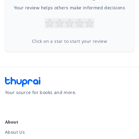
Your review helps others make informed decisions
Click on a star to start your review
Your source for books and more.
Facebook
Instagram
Twitter
Pinterest
YouTube
LinkedIn
About
About Us