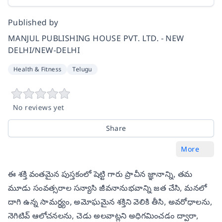
Published by
MANJUL PUBLISHING HOUSE PVT. LTD. - NEW
DELHI/NEW-DELHI
Health & Fitness
Telugu
No reviews yet
Share
More
ఈ శక్తి వంతమైన పుస్తకంలో షెట్టి గారు ప్రాచీన జ్ఞానాన్ని, తమ
మూడు సంవత్సరాల సన్యాసి జీవనానుభవాన్ని జత చేసి, మనలో
దాగి ఉన్న సామర్ధ్యం, అమోఘమైన శక్తిని వెలికి తీసి, అవరోధాలను,
నెగిటివ్ ఆలోచనలను, చెడు అలవాట్లని అధిగమించడం ద్వారా,