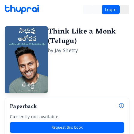
Login
Think Like a Monk
(Telugu)
by
Jay Shetty
Paperback
Currently not available.
Request this book