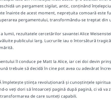
eschidă un pergament sigilat, antic, conținând înțelepci
e înainte de acest moment, neprețuita comoară este fura
uperarea pergamentului, transformându-se treptat din u
 a lumii, rezultatele cercetărilor savantei Alice Weisen
văluite publicului larg. Lucrurile iau o întorsătură tragică
mărită.
tului îl conduce pe Matt la Alice, iar cei doi devin prinș
ună trebuie să decidă în cine pot avea cu adevărat încre
pletește știința revoluționară și cunoștin­țele spiritua
ind-o veți dori să întoarceți pagină după pagină, ci vă va
 transformarea de care sunteți capabili.