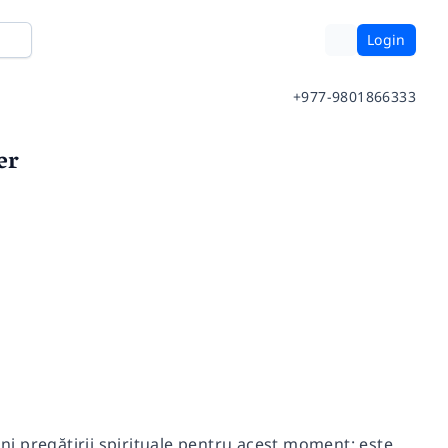
Login
+977-9801866333
er
ani pregătirii spirituale pentru acest moment: este