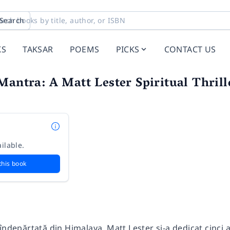
Search
KS
TAKSAR
POEMS
PICKS
CONTACT US
Mantra: A Matt Lester Spiritual Thrill
ilable.
this book
îndepărtată din Himalaya, Matt Lester și-a dedicat cinci 