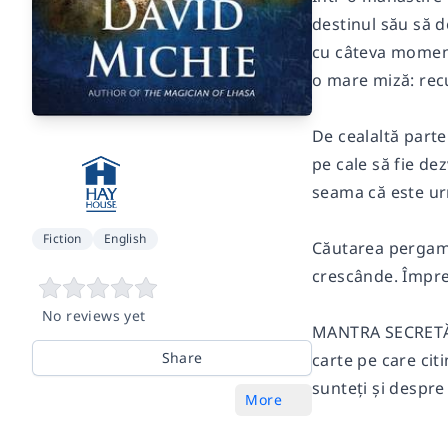
destinul său să d
cu câteva moment
o mare miză: rec
De cealaltă parte
pe cale să fie dez
seama că este ur
Fiction
English
Căutarea pergamen
crescânde. Împre
No reviews yet
MANTRA SECRETĂ îm
Share
carte pe care cit
sunteți și despre
More