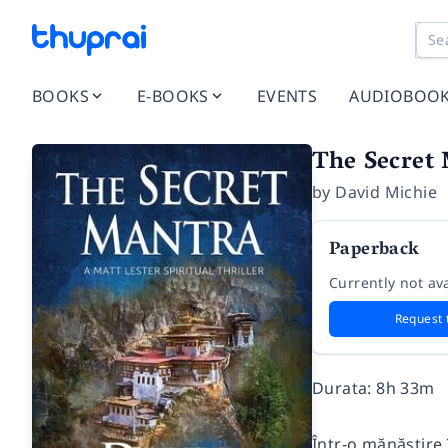
BOOKS
E-BOOKS
EVENTS
AUDIOBOO
The Secret 
by
David Michie
Paperback
Currently not ava
Request 
Durata: 8h 33m
Într-o mănăstire 