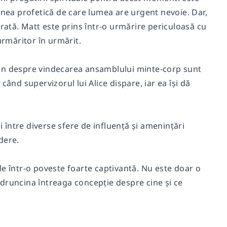
unea profetică de care lumea are urgent nevoie. Dar,
tă. Matt este prins într-o urmărire periculoasă cu
rmăritor în urmărit.
stein despre vindecarea ansamblului minte-corp sunt
 când supervizorul lui Alice dispare, iar ea își dă
i între diverse sfere de influență și amenințări
dere.
le într-o poveste foarte captivantă. Nu este doar o
 zdruncina întreaga concepție despre cine și ce