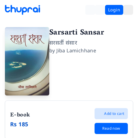
Login
Sarsarti Sansar
सरसर्ती संसार
by
Jiba Lamichhane
E-book
Add to cart
Rs 185
Read now