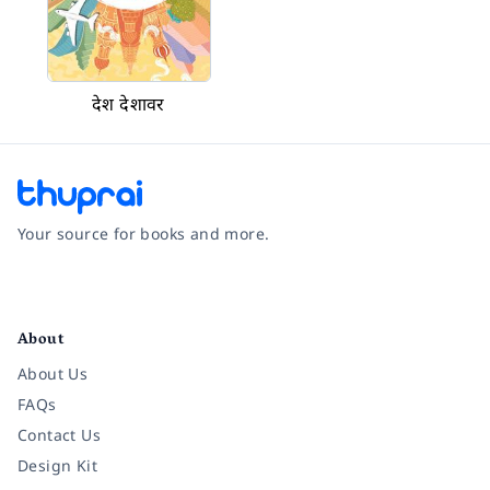
देश देशावर
Your source for books and more.
Facebook
Instagram
Twitter
Pinterest
YouTube
LinkedIn
About
About Us
FAQs
Contact Us
Design Kit