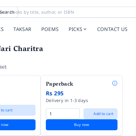
Search
KS
TAKSAR
POEMS
PICKS
CONTACT US
ari Charitra
xit
Paperback
Rs 295
Delivery in 1-3 days
 to cart
Add to cart
 now
Buy now