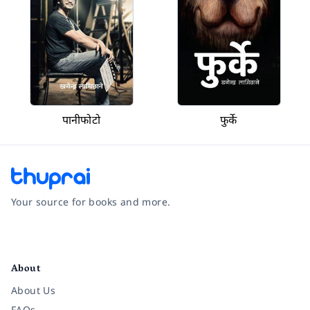
पानीफोटो
फुर्के
Your source for books and more.
Facebook
Instagram
Twitter
Pinterest
YouTube
LinkedIn
About
About Us
FAQs