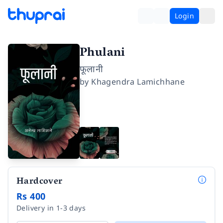
Login
Phulani
फूलानी
by
Khagendra Lamichhane
Hardcover
Rs 400
Delivery in 1-3 days