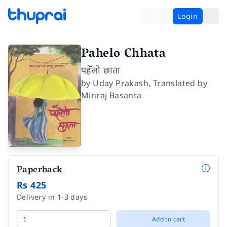
Login
Pahelo Chhata
पहेँलो छाता
by
Uday Prakash
,
Translated by
Minraj Basanta
Paperback
Rs 425
Delivery in 1-3 days
Add to cart