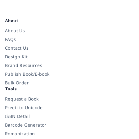
Facebook
Instagram
Twitter
Pinterest
YouTube
LinkedIn
About
About Us
FAQs
Contact Us
Design Kit
Brand Resources
Publish Book/E-book
Bulk Order
Tools
Request a Book
Preeti to Unicode
ISBN Detail
Barcode Generator
Romanization