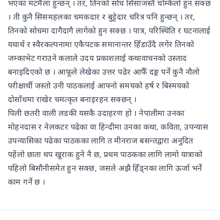
भएका मटमैला हुन्छन् । तर, तिनको सोच सिसाजस्तै चम्किलो हुन सक्छ
। ती कुनै सिसमहलका चमकदार र बुट्टेदार चरित्र पनि हुन्छन् । तर,
तिनको सोचमा दागैदागै लागेको हुन सक्छ । पात्र, परिस्थिति र घटनालाई
यथार्थ र स्वैरकल्पनामा एकैपटक समानान्तर हिँडाउँदै लगेर तिनको
जम्काभेट गराउने कलाले उदय प्रकाशलाई कथावाचनको उस्ताद
बनाइदिएको छ । आफूले लेखेका उत्तर पढेर आफैँ दङ्ग पर्ने कुनै नौलो
परीक्षार्थी जस्तो उनी पाठकलाई आफ्नो समयको हर्ष र बिस्मयको
दोसाँधमा राखेर चमत्कृत बनाइरहन सक्छन् ।
पिली छतरी वाली लडकी यसकै उदाहरण हो । नेपालीमा उनका
मोहनदास र नेलकटर पढेका वा हिन्दीमा उनका कथा, कविता, उपन्यास
उपन्यासिका पढेका पाठकका लागि त मीनराज बसन्तद्वारा अनुदित
पहेंलो छाता थप खुराक हुने नै छ, प्रथम पाठकका लागि लामो यात्राको
पहिलो बिसौनीसमेत हुन सक्छ, जसले अझै हिँड्नका लागि ऊर्जा भर्ने
काम गर्ने छ ।