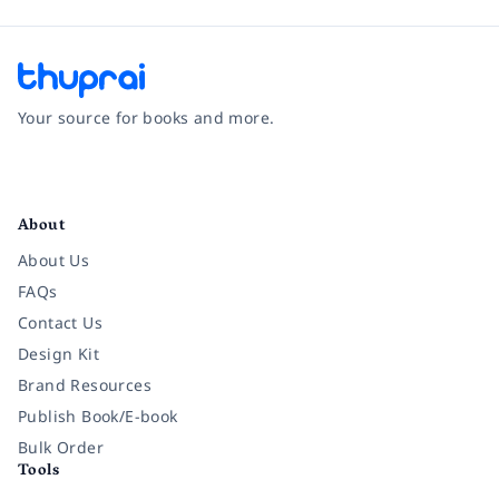
Your source for books and more.
Facebook
Instagram
Twitter
Pinterest
YouTube
LinkedIn
About
About Us
FAQs
Contact Us
Design Kit
Brand Resources
Publish Book/E-book
Bulk Order
Tools