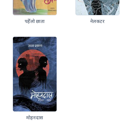
पहेँलो छाता
नेलकटर
मोहनदास