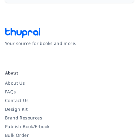
Your source for books and more.
Facebook
Instagram
Twitter
Pinterest
YouTube
LinkedIn
About
About Us
FAQs
Contact Us
Design Kit
Brand Resources
Publish Book/E-book
Bulk Order