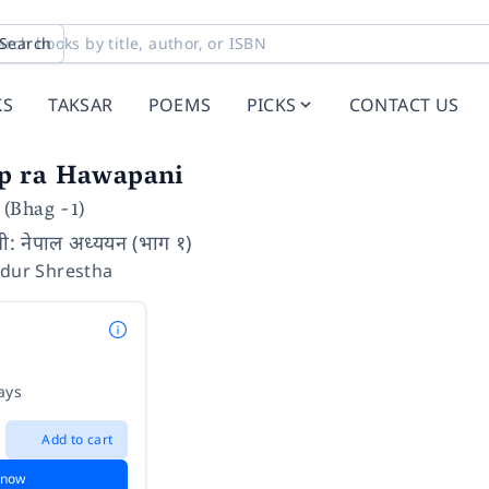
Search
KS
TAKSAR
POEMS
PICKS
CONTACT US
p ra Hawapani
(Bhag -1)
ानी: नेपाल अध्ययन (भाग १)
adur Shrestha
ays
Add to cart
 now