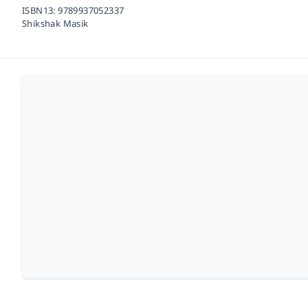
ISBN13:
9789937052337
Shikshak Masik