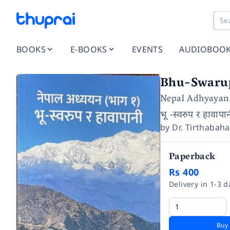
BOOKS
E-BOOKS
EVENTS
AUDIOBOO
Bhu-Swaru
Nepal Adhyayan 
भू -स्वरुप र हावाप
by
Dr. Tirthabah
Paperback
Rs 400
Delivery in 1-3 d
Buy