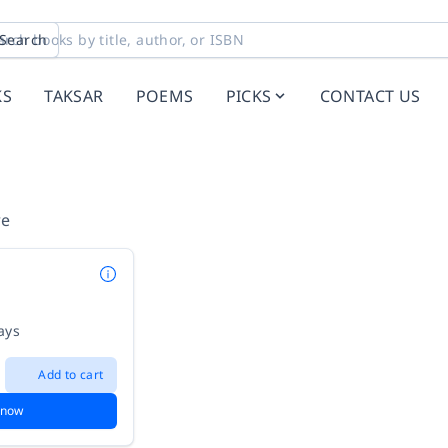
Search
KS
TAKSAR
POEMS
PICKS
CONTACT US
re
ays
Add to cart
 now