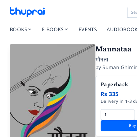
BOOKS
E-BOOKS
EVENTS
AUDIOBOO
Maunataa
मौनता
by
Suman Ghimi
Paperback
Rs 335
Delivery in 1-3 d
Buy