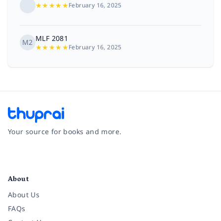
★
★
★
★
★
February 16, 2025
MLF 2081
M2
★
★
★
★
★
February 16, 2025
Your source for books and more.
Facebook
Instagram
Twitter
Pinterest
YouTube
LinkedIn
About
About Us
FAQs