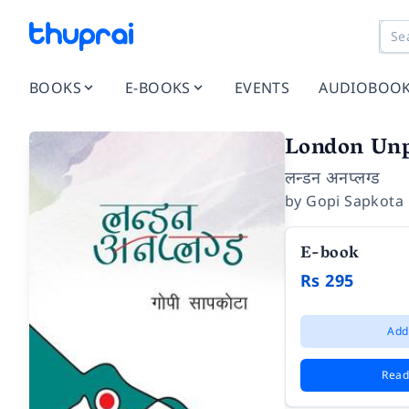
BOOKS
E-BOOKS
EVENTS
AUDIOBOO
London Un
लन्डन अनप्लग्ड
by
Gopi Sapkota
E-book
Rs 295
Add
Read