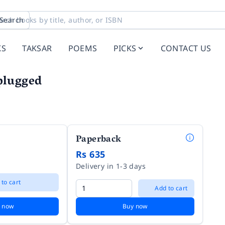
Search
KS
TAKSAR
POEMS
PICKS
CONTACT US
plugged
Paperback
Rs 635
Delivery in 1-3 days
 to cart
Add to cart
 now
Buy now