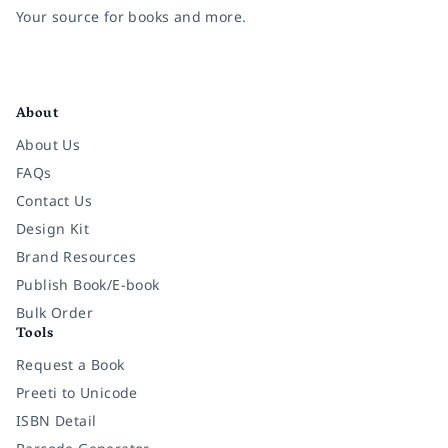
Your source for books and more.
Facebook
Instagram
Twitter
Pinterest
YouTube
LinkedIn
About
About Us
FAQs
Contact Us
Design Kit
Brand Resources
Publish Book/E-book
Bulk Order
Tools
Request a Book
Preeti to Unicode
ISBN Detail