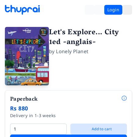
Login
Let's Explore... City
1ed -anglais-
by
Lonely Planet
Paperback
Rs 880
Delivery in 1-3 weeks
Add to cart