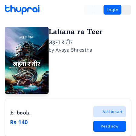
Login
Lahana ra Teer
लहना र तीर
by
Avaya Shrestha
E-book
Add to cart
Rs 140
Read now