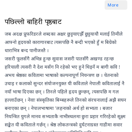
More
पछिल्लो बाहिरी पृष्ठबाट
जब अदक्ष प्रुफरिडरले शब्दका अक्षर छुट्टयाएझैँ छुट्टयायौ मलाई तिमीले
आफ्नो हृदयको कारागारबाट त्यसपछि नै बन्दी भएको हुँ म बिग्रेको
धाराभित्र बन्द पानीजस्तै ।
जसरी फूलसँगै अभिन्न हुन्छ सुवास जसरी पातसँगै अखण्ड रहन्छ
हरियाली त्यसरी नै देश मसँग नि रहेको भए हुने थिइनँ म बागी कवि !
अभय श्रेष्ठका कवितामा भाषाको कल्पनापूर्ण नियन्त्रण छ । चेतनाको
उचाइ र कलाको सुन्दर संयोजनयुक्त यी कविताले नेपाली कवितालाई नै
नयाँ भाषा दिएका छन् । तिनले पहिले हृदय छुन्छन्, त्यसपछि म गल
हल्लाउँछन् । नेवाः संस्कृतिका बिम्बहरूले तिनको संरचनालाई अझै सघन
बनाएका छन् । नेपालभाषामा 'लहनाको अर्थ हो सभ्यता । बजार
नियन्त्रित युगले मानव सभ्यताकै नाभीस्थलमा छुरा प्रहार गरिरहेको सूक्ष्म
सङ्केत यी कविताले गर्छन् । श्रेष्ठ लोकतन्त्रको दुर्घटनाग्रस्त गाडीमा सवार