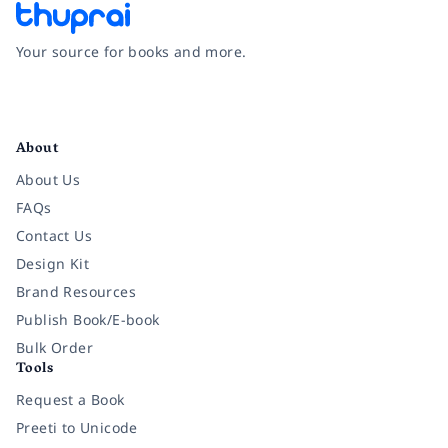
Your source for books and more.
Facebook
Instagram
Twitter
Pinterest
YouTube
LinkedIn
About
About Us
FAQs
Contact Us
Design Kit
Brand Resources
Publish Book/E-book
Bulk Order
Tools
Request a Book
Preeti to Unicode