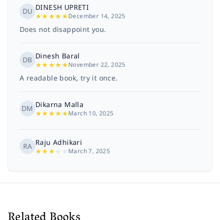
DINESH UPRETI
DU
★
★
★
★
★
December 14, 2025
Does not disappoint you.
Dinesh Baral
DB
★
★
★
★
★
November 22, 2025
A readable book, try it once.
Dikarna Malla
DM
★
★
★
★
★
March 10, 2025
Raju Adhikari
RA
★
★
★
★
★
March 7, 2025
Related Books