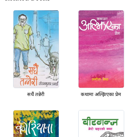
सधैं तन्नेरी
कथामा अल्झिएका प्रेम