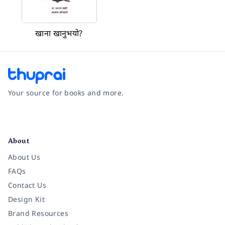
खाना खानुभयो?
Your source for books and more.
Facebook
Instagram
Twitter
Pinterest
YouTube
LinkedIn
About
About Us
FAQs
Contact Us
Design Kit
Brand Resources