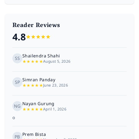
Reader Reviews
4.8
Shailendra Shahi
SS
★
★
★
★
★
August 5, 2026
Simran Panday
SP
★
★
★
★
★
June 23, 2026
Nayan Gurung
NG
★
★
★
★
★
April 1, 2026
o
Prem Bista
PB