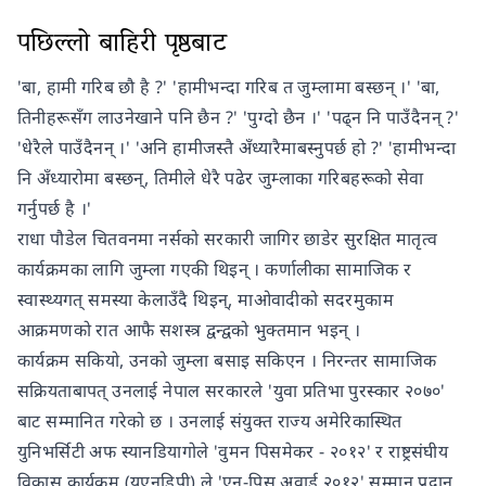
पछिल्लो बाहिरी पृष्ठबाट
'बा, हामी गरिब छौ है ?' 'हामीभन्दा गरिब त जुम्लामा बस्छन् ।' 'बा,
तिनीहरूसँग लाउनेखाने पनि छैन ?' 'पुग्दो छैन ।' 'पढ्न नि पाउँदैनन् ?'
'धेरैले पाउँदैनन् ।' 'अनि हामीजस्तै अँध्यारैमाबस्नुपर्छ हो ?' 'हामीभन्दा
नि अँध्यारोमा बस्छन्, तिमीले धेरै पढेर जुम्लाका गरिबहरूको सेवा
गर्नुपर्छ है ।'
राधा पौडेल चितवनमा नर्सको सरकारी जागिर छाडेर सुरक्षित मातृत्व
कार्यक्रमका लागि जुम्ला गएकी थिइन् । कर्णालीका सामाजिक र
स्वास्थ्यगत् समस्या केलाउँदै थिइन्, माओवादीको सदरमुकाम
आक्रमणको रात आफै सशस्त्र द्वन्द्वको भुक्तमान भइन् ।
कार्यक्रम सकियो, उनको जुम्ला बसाइ सकिएन । निरन्तर सामाजिक
सक्रियताबापत् उनलाई नेपाल सरकारले 'युवा प्रतिभा पुरस्कार २०७०'
बाट सम्मानित गरेको छ । उनलाई संयुक्त राज्य अमेरिकास्थित
युनिभर्सिटी अफ स्यानडियागोले 'वुमन पिसमेकर - २०१२' र राष्ट्रसंघीय
विकास कार्यक्रम (युएनडिपी) ले 'एन-पिस अवार्ड २०१२' सम्मान प्रदान