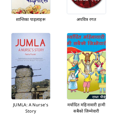
Kushma Thapa
KT
★
★
★
★
★
December 17, 2024
Radha Paudel’s story is a moving tale of courage,
शान्तिका पाइलाहरू
अपवित्र रगत
compassion, and selflessness. Her inspiration to
journey to the remote region of Jumla to aid those
Show more
...
JUMLA: A Nurse's
मर्यादित महिनावारी हामी
Story
सबैको जिम्मेवारी