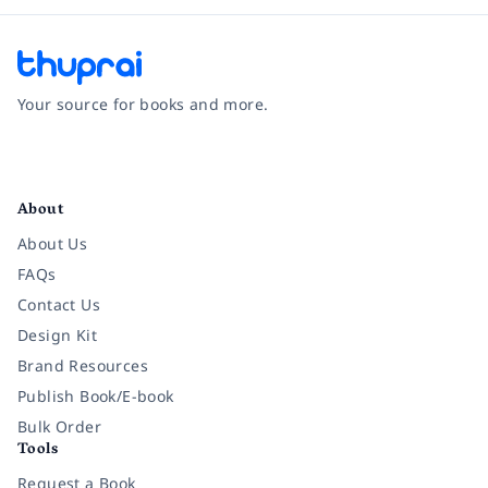
Your source for books and more.
Facebook
Instagram
Twitter
Pinterest
YouTube
LinkedIn
About
About Us
FAQs
Contact Us
Design Kit
Brand Resources
Publish Book/E-book
Bulk Order
Tools
Request a Book