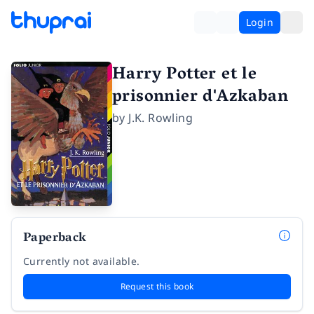
Login
Harry Potter et le
prisonnier d'Azkaban
by
J.K. Rowling
Paperback
Currently not available.
Request this book