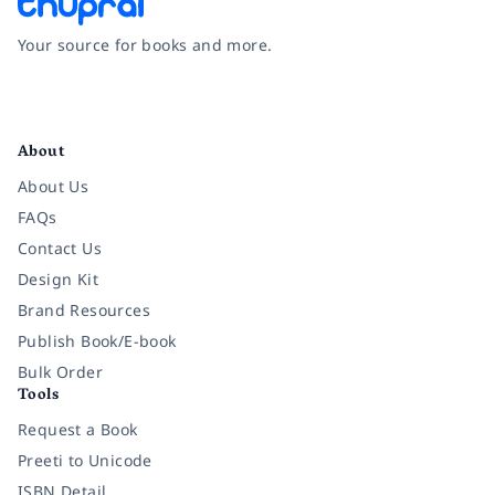
Madan Kc
MK
Your source for books and more.
★
★
★
★
★
July 5, 2025
Facebook
Instagram
Twitter
Pinterest
YouTube
LinkedIn
About
About Us
FAQs
Contact Us
Design Kit
Brand Resources
Publish Book/E-book
Bulk Order
Tools
Request a Book
Preeti to Unicode
ISBN Detail