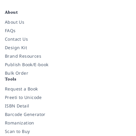
Facebook
Instagram
Twitter
Pinterest
YouTube
LinkedIn
About
About Us
FAQs
Contact Us
Design Kit
Brand Resources
Publish Book/E-book
Bulk Order
Tools
Request a Book
Preeti to Unicode
ISBN Detail
Barcode Generator
Romanization
Scan to Buy