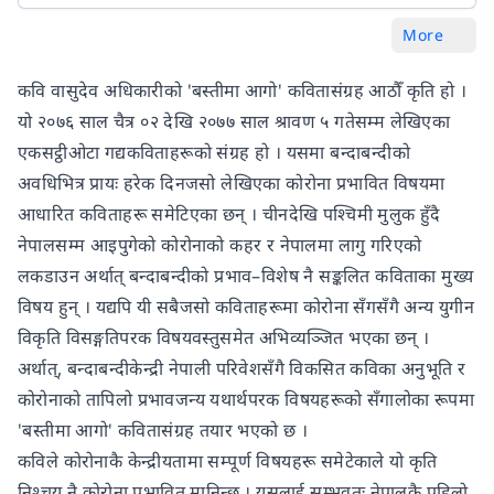
More
कवि वासुदेव अधिकारीको 'बस्तीमा आगो' कवितासंग्रह आठौँ कृति हो ।
यो २०७६ साल चैत्र ०२ देखि २०७७ साल श्रावण ५ गतेसम्म लेखिएका
एकसट्ठीओटा गद्यकविताहरूको संग्रह हो । यसमा बन्दाबन्दीको
अवधिभित्र प्रायः हरेक दिनजसो लेखिएका कोरोना प्रभावित विषयमा
आधारित कविताहरू समेटिएका छन् । चीनदेखि पश्चिमी मुलुक हुँदै
नेपालसम्म आइपुगेको कोरोनाको कहर र नेपालमा लागु गरिएको
लकडाउन अर्थात् बन्दाबन्दीको प्रभाव–विशेष नै सङ्कलित कविताका मुख्य
विषय हुन् । यद्यपि यी सबैजसो कविताहरूमा कोरोना सँगसँगै अन्य युगीन
विकृति विसङ्गतिपरक विषयवस्तुसमेत अभिव्यञ्जित भएका छन् ।
अर्थात्, बन्दाबन्दीकेन्द्री नेपाली परिवेशसँगै विकसित कविका अनुभूति र
कोरोनाको तापिलो प्रभावजन्य यथार्थपरक विषयहरूको सँगालोका रूपमा
'बस्तीमा आगो' कवितासंग्रह तयार भएको छ ।
कविले कोरोनाकै केन्द्रीयतामा सम्पूर्ण विषयहरू समेटेकाले यो कृति
निश्चय नै कोरोना प्रभावित मानिन्छ । यसलाई सम्भवतः नेपालकै पहिलो