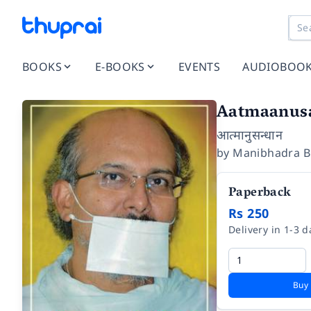
BOOKS
E-BOOKS
EVENTS
AUDIOBOO
Aatmaanus
आत्मानुसन्धान
by
Manibhadra 
Paperback
Rs 250
Delivery in 1-3 d
Buy