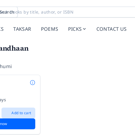
Search
KS
TAKSAR
POEMS
PICKS
CONTACT US
andhaan
Bhumi
ays
Add to cart
 now