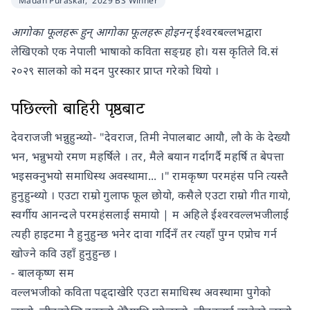
Madan Puraskar,
2029 BS Winner
आगोका फूलहरू हुन् आगोका फूलहरू होइनन्
ईश्वरबल्लभद्वारा
लेखिएको एक नेपाली भाषाको कविता सङ्ग्रह हो। यस कृतिले वि.सं
२०२९ सालको को मदन पुरस्कार प्राप्त गरेको थियो ।
पछिल्लो बाहिरी पृष्ठबाट
देवराजजी भन्नुहुन्थ्यो- "देवराज, तिमी नेपालबाट आयौ, लौ के के देख्यौ
भन, भन्नुभयो रमण महर्षिले । तर, मैले बयान गर्दागर्दै महर्षि त बेपत्ता
भइसक्नुभयो समाधिस्थ अवस्थामा... ।" रामकृष्ण परमहंस पनि त्यस्तै
हुनुहुन्थ्यो । एउटा राम्रो गुलाफ फूल छोयो, कसैले एउटा राम्रो गीत गायो,
स्वर्गीय आनन्दले परमहंसलाई समायो | म अहिले ईश्वरवल्लभजीलाई
त्यही हाइटमा नै हुनुहुन्छ भनेर दावा गर्दिनँ तर त्यहाँ पुग्न एप्रोच गर्न
खोज्ने कवि उहाँ हुनुहुन्छ ।
- बालकृष्ण सम
वल्लभजीको कविता पढ्दाखेरि एउटा समाधिस्थ अवस्थामा पुगेको