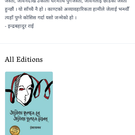
जस्तो, जीवनदेखि उकालो धेरैमाथि पुगेजस्तो, जीवनलाई छाडेको जस्तो
हुन्छौं । यो साँच्चै नै हो । काण्टको अव्यावहारिकता हामीले जेलाई भन्थ्यौँ
त्यहाँ पुग्ने कोसिस गर्दा यसो जन्मेको हो ।
- इन्द्रबहादुर राई
All Editions