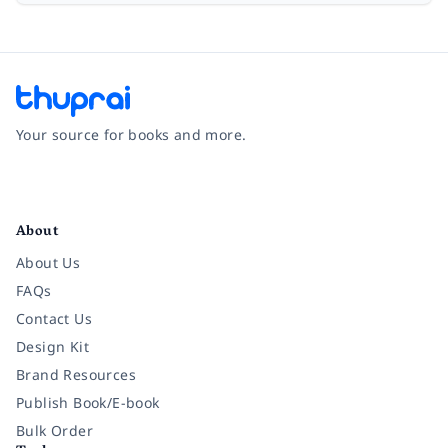
Your source for books and more.
Facebook
Instagram
Twitter
Pinterest
YouTube
LinkedIn
About
About Us
FAQs
Contact Us
Design Kit
Brand Resources
Publish Book/E-book
Bulk Order