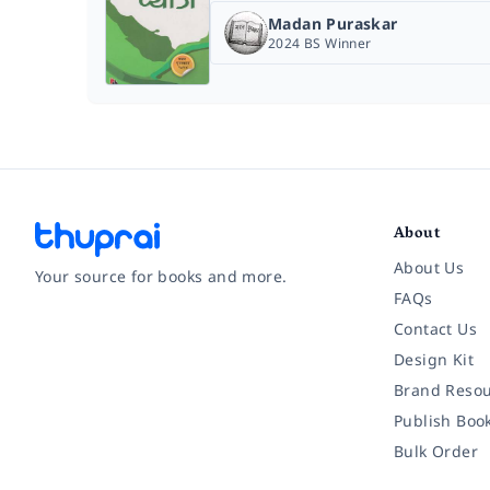
Madan Puraskar
2024 BS Winner
About
About Us
Your source for books and more.
FAQs
Contact Us
Facebook
Instagram
Twitter
Pinterest
YouTube
LinkedIn
Design Kit
Brand Resou
Publish Boo
Bulk Order