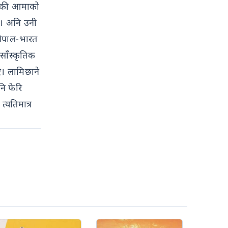
उनकी आमाको
े। अनि उनी
नेपाल-भारत
साँस्कृतिक
ए। लामिछाने
ि फेरि
्यतिमात्र