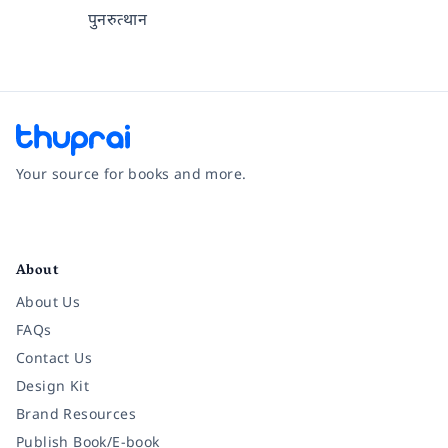
पुनरुत्थान
Your source for books and more.
Facebook
Instagram
Twitter
Pinterest
YouTube
LinkedIn
About
About Us
FAQs
Contact Us
Design Kit
Brand Resources
Publish Book/E-book