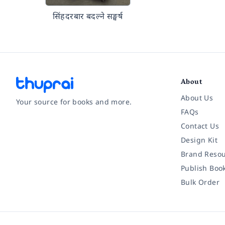
सिंहदरबार बदल्ने सङ्घर्ष
About
About Us
Your source for books and more.
FAQs
Contact Us
Facebook
Instagram
Twitter
Pinterest
YouTube
LinkedIn
Design Kit
Brand Resou
Publish Boo
Bulk Order