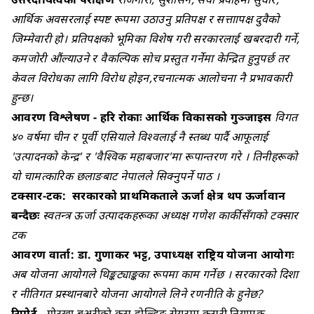
आर्थिक अवसरलाई स्पष्ट रूपमा उठाउनु प्रतिपक्ष र सत्ताापक्ष दुवैको
जिम्मेवारी हो। प्रतिपक्षको भूमिका विशेष गरी सरकारलाई खबरदारी गर्ने,
कमजोरी औंल्याउने र वैकल्पिक सोच प्रस्तुत गर्नेमा केन्द्रित हुनुपर्छ तर
केवल विरोधका लागि विरोध होइन,रचनात्मक आलोचना नै प्रभावकारी
हुन्छ।
आवरण विश्लेषण - हरि रोकाः आर्थिक विकासको गुञ्जाइस
विगत
४० वर्षमा चीन र पूर्वी एसियाले विश्वलाई नै स्तब्ध पार्दै आफूलाई
'उत्पादनको केन्द्र' र 'वैश्विक महाबजार'मा रूपान्तरण गरे । तिनीहरूको
यो चामत्कारिक छलाङबाट नेपालले सिक्नुपर्ने पाठ ।
टक्सार-टक: सरकारको प्राथमिकताले ऊर्जा क्षेत्र थप ऊर्जावान
बन्दैछः
स्वतन्त्र ऊर्जा उत्पादकहरूका अध्यक्ष गणेश कार्कीसँगको टक्सार
टक
आवरण वार्ता: डा. गुणाकर भट्ट, उपाध्यक्ष राष्ट्रिय योजना आयोगः
अब योजना आयोगले थिङ्कट्याङ्कका रूपमा काम गर्नेछ । सरकारको दिशा
र नीतिगत प्रस्थानबारे योजना आयोगले लिने रणनीति के हुनेछ?
रिपोर्ट
- गोरखा ब्रुअरीको क्रस होल्डिङ सेयरमा कसरी नियामक