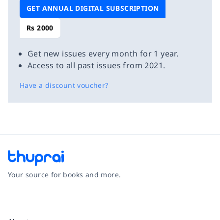
GET ANNUAL DIGITAL SUBSCRIPTION
Rs 2000
Get new issues every month for 1 year.
Access to all past issues from 2021.
Have a discount voucher?
Your source for books and more.
Facebook
Instagram
Twitter
Pinterest
YouTube
LinkedIn