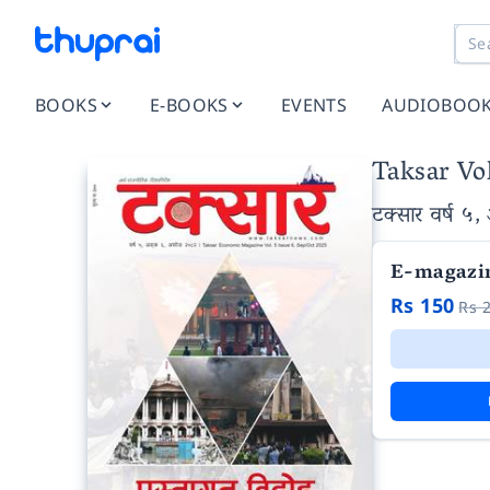
BOOKS
E-BOOKS
EVENTS
AUDIOBOO
Taksar Vol
टक्सार वर्ष ५, 
E-magazi
Rs 150
Rs 