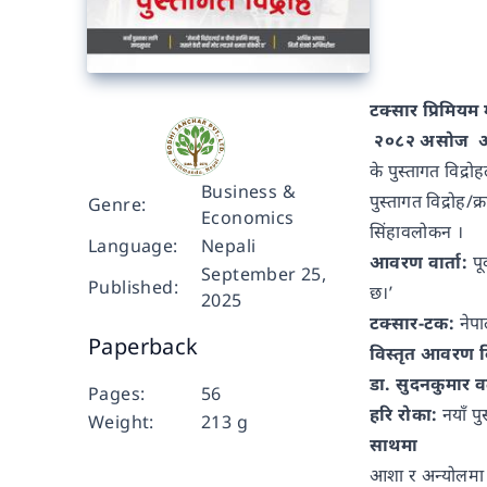
टक्सार प्रिमियम
२०८२ असोज अं
के पुस्तागत विद्
Business &
पुस्तागत विद्रोह
Genre:
Economics
सिंहावलोकन ।
Language:
Nepali
आवरण वार्ता:
पू
September 25,
Published:
छ।’
2025
टक्सार-टक:
नेपा
Paperback
विस्तृत आवरण व
डा. सुदनकुमार 
Pages:
56
हरि रोका:
नयाँ पु
Weight:
213 g
साथमा
आशा र अन्योलमा 