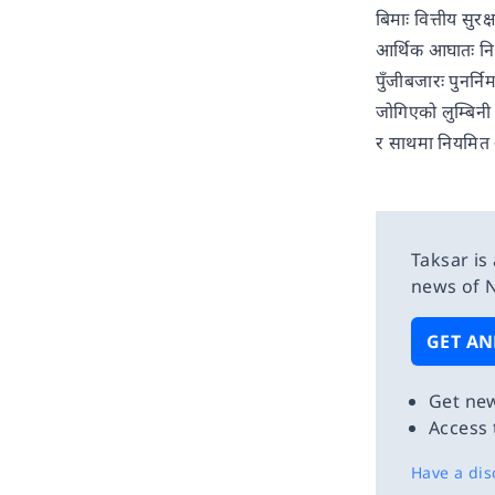
बिमाः वित्तीय सुरक
आर्थिक आघातः निजी 
पुँजीबजारः पुनर्न
जोगिएको लुम्बिनी प
र साथमा नियमित अ
Taksar is
news of N
GET AN
Get new
Access 
Have a dis