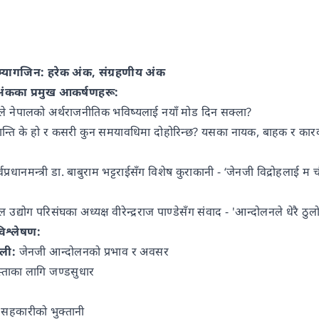
 म्यागजिन: हरेक अंक, संग्रहणीय अंक
कका प्रमुख आकर्षणहरू:
रोहले नेपालको अर्थराजनीतिक भविष्यलाई नयाँ मोड दिन सक्ला?
/क्रान्ति के हो र कसरी कुन समयावधिमा दोहोरिन्छ? यसका नायक, बाहक र कार
र्वप्रधानमन्त्री डा. बाबुराम भट्टराईसँग विशेष कुराकानी - ‘जेनजी विद्रोहलाई म 
ल उद्योग परिसंघका अध्यक्ष वीरेन्द्रराज पाण्डेसँग संवाद - 'आन्दोलनले धेरै 
िश्लेषण:
वली:
जेनजी आन्दोलनको प्रभाव र अवसर
स्ताका लागि जण्डसुधार
सहकारीको भुक्तानी