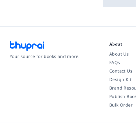
About
About Us
Your source for books and more.
FAQs
Contact Us
Facebook
Instagram
Twitter
Pinterest
YouTube
LinkedIn
Design Kit
Brand Resou
Publish Boo
Bulk Order