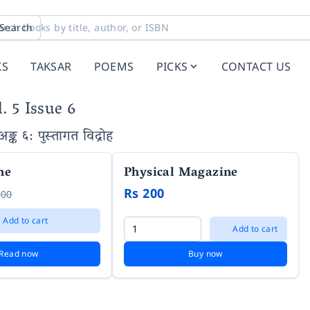
Search
KS
TAKSAR
POEMS
PICKS
CONTACT US
. 5 Issue 6
अङ्क ६
: पुस्तागत विद्रोह
ne
Physical Magazine
Rs 200
200
Add to cart
Add to cart
Read now
Buy now