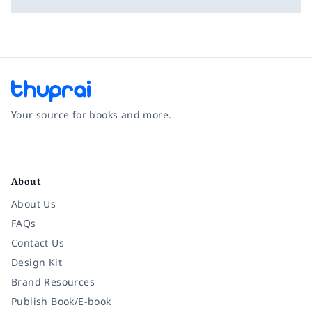
Your source for books and more.
Facebook
Instagram
Twitter
Pinterest
YouTube
LinkedIn
About
About Us
FAQs
Contact Us
Design Kit
Brand Resources
Publish Book/E-book