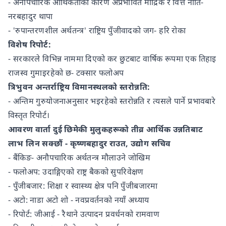
- अनौपचारिक आर्थिकताका कारण अप्रभावित मौद्रिक र वित्त नीति-
नरबहादुर थापा
- 'रुपान्तरणशील अर्थतन्त्र' राष्ट्रिय पुँजीवादको जग- हरि रोका
विशेष रिपोर्ट:
- सरकारले विभिन्न नाममा दिएको कर छुटबाट वार्षिक रूपमा एक तिहाइ
राजस्व गुमाइरहेको छ- टक्सार फलोअप
त्रिभुवन अन्तर्राष्ट्रिय विमानस्थलको स्तरोन्नति:
- अन्तिम गुरुयोजनाअनुसार भइरहेको स्तरोन्नति र त्यसले पार्ने प्रभावबारे
विस्तृत रिपोर्ट।
आवरण वार्ता दुई छिमेकी मुलुकहरूको तीव्र आर्थिक उन्नतिबाट
लाभ लिन सक्छौं - कृष्णबहादुर राउत, उद्योग सचिव
- बैंकिङ- अनौपचारिक अर्थतन्त्र मौलाउने जोखिम
- फलोअप: उदाङ्गिएको राष्ट्र बै‌कको सुपरिवेक्षण
- पुँजीबजार: शिक्षा र स्वास्थ्य क्षेत्र पनि पुँजीबजारमा
- अटो: नाडा अटो शो - नवप्रवर्तनको नयाँ अध्याय
- रिपोर्ट: जीआई - रैथाने उत्पादन प्रवर्धनको रामवाण