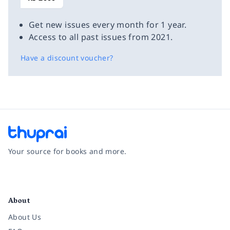
Get new issues every month for 1 year.
Access to all past issues from 2021.
Have a discount voucher?
Your source for books and more.
Facebook
Instagram
Twitter
Pinterest
YouTube
LinkedIn
About
About Us