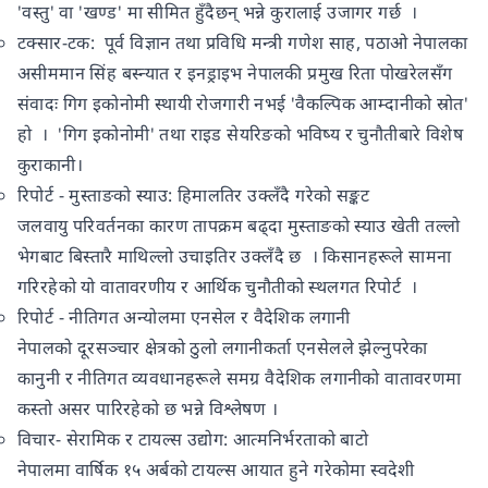
'वस्तु' वा 'खण्ड' मा सीमित हुँदैछन् भन्ने कुरालाई उजागर गर्छ ।
टक्सार-टक: पूर्व विज्ञान तथा प्रविधि मन्त्री गणेश साह, पठाओ नेपालका
असीममान सिंह बस्न्यात र इनड्राइभ नेपालकी प्रमुख रिता पोखरेलसँग
संवादः गिग इकोनोमी स्थायी रोजगारी नभई 'वैकल्पिक आम्दानीको स्रोत'
हो । 'गिग इकोनोमी' तथा राइड सेयरिङको भविष्य र चुनौतीबारे विशेष
कुराकानी।
रिपोर्ट - मुस्ताङको स्याउ: हिमालतिर उक्लँदै गरेको सङ्कट
जलवायु परिवर्तनका कारण तापक्रम बढ्दा मुस्ताङको स्याउ खेती तल्लो
भेगबाट बिस्तारै माथिल्लो उचाइतिर उक्लँदै छ । किसानहरूले सामना
गरिरहेको यो वातावरणीय र आर्थिक चुनौतीको स्थलगत रिपोर्ट ।
रिपोर्ट - नीतिगत अन्योलमा एनसेल र वैदेशिक लगानी
नेपालको दूरसञ्चार क्षेत्रको ठुलो लगानीकर्ता एनसेलले झेल्नुपरेका
कानुनी र नीतिगत व्यवधानहरूले समग्र वैदेशिक लगानीको वातावरणमा
कस्तो असर पारिरहेको छ भन्ने विश्लेषण ।
विचार- सेरामिक र टायल्स उद्योग: आत्मनिर्भरताको बाटो
नेपालमा वार्षिक १५ अर्बको टायल्स आयात हुने गरेकोमा स्वदेशी