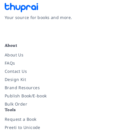
Your source for books and more.
Facebook
Instagram
Twitter
Pinterest
YouTube
LinkedIn
About
About Us
FAQs
Contact Us
Design Kit
Brand Resources
Publish Book/E-book
Bulk Order
Tools
Request a Book
Preeti to Unicode