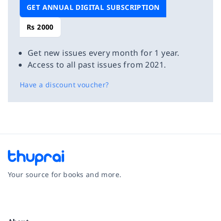
GET ANNUAL DIGITAL SUBSCRIPTION
Rs 2000
Get new issues every month for 1 year.
Access to all past issues from 2021.
Have a discount voucher?
Your source for books and more.
Facebook
Instagram
Twitter
Pinterest
YouTube
LinkedIn