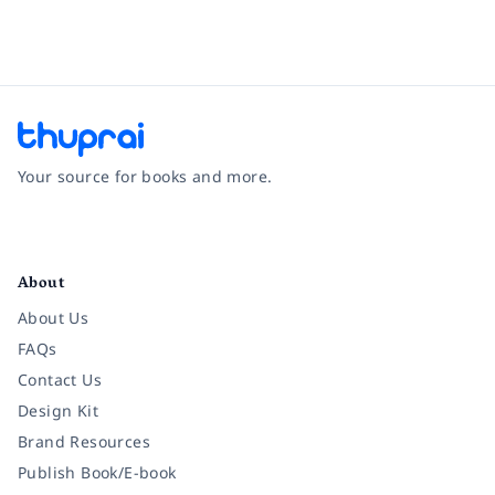
Your source for books and more.
Facebook
Instagram
Twitter
Pinterest
YouTube
LinkedIn
About
About Us
FAQs
Contact Us
Design Kit
Brand Resources
Publish Book/E-book