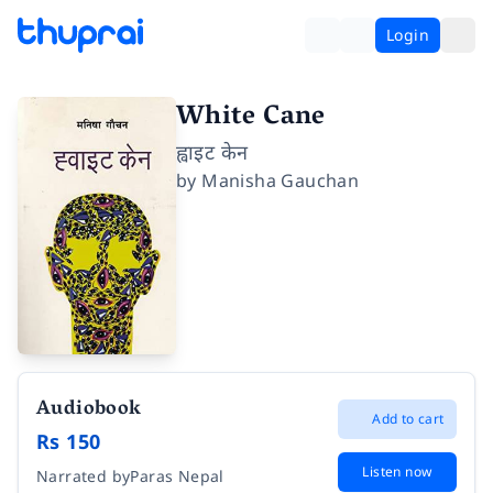
Login
White Cane
ह्वाइट केन
by
Manisha Gauchan
Audiobook
Add to cart
Rs 150
Listen now
Narrated by
Paras Nepal