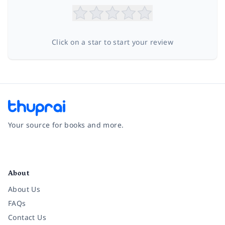
Click on a star to start your review
Your source for books and more.
Facebook
Instagram
Twitter
Pinterest
YouTube
LinkedIn
About
About Us
FAQs
Contact Us