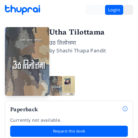
Login
Utha Tilottama
उठ तिलोत्तमा
by
Shashi Thapa Pandit
Paperback
Currently not available.
Request this book