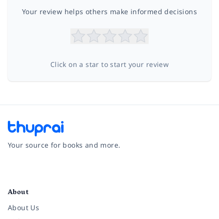
Your review helps others make informed decisions
Click on a star to start your review
Your source for books and more.
Facebook
Instagram
Twitter
Pinterest
YouTube
LinkedIn
About
About Us