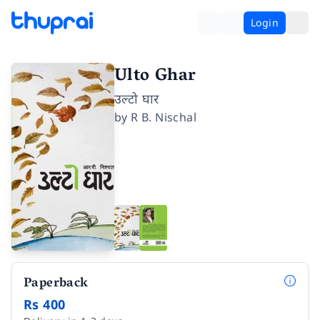
Login
Ulto Ghar
उल्टो घार
by
R B. Nischal
Paperback
Rs 400