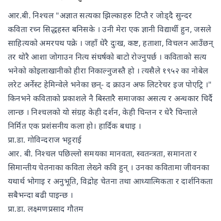
आर.बी. निश्चल "अज्ञात सत्यका झिल्काहरु टिप्तै र जोड्दै सुन्दर
कविता रच्न सिद्धहस्त बनिसके । उनी मेरा एक ज्ञानी विद्यार्थी हुन, जसले
साहित्यको अमरपथ पक्रे । जहाँ धेरै दुःख, कष्ट, हताशा, विचलन आउँछन्
तर थोरै आशा जोगाउन नित्य संघर्षको बाटो रोज्नुपर्छ । कविताको सत्य
भनेको कोइलाखानीको हीरा निकाल्नुजस्तै हो । त्यसैले १९५२ का नोबेल
लरेट अर्नेस्ट हेमिन्वेले भनेका छन्- द क्राउन अफ लिटरेचर इज पोएट्रि ।"
किनभने कविताको प्रकाशले नै बिस्तारै समाजका असत्य र अन्धकार चिर्दै
लान्छ । निश्चलको यो संग्रह केही दर्शन, केही चिन्तन र धेरै चिन्ताले
निर्मित एक प्रशंसनीय कला हो। हार्दिक बधाइ ।
प्रा.डा. गोविन्दराज भट्टराई
आर. बी. निश्चल पछिल्लो समयका मानवता, स्वतन्त्रता, समानता र
सिमान्तीय चेतनाका कविता लेख्ने कवि हुन् । उनका कवितामा जीवनका
यथार्थ भोगाइ र अनुभूति, विद्रोह चेतना तथा आध्यात्मिकता र दार्शनिकता
सबैभन्दा बढी पाइन्छ ।
प्रा.डा. लक्ष्मणप्रसाद गौतम