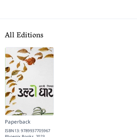
All Editions
Paperback
ISBN13:
9789937705967
Phoenix Books,
2023