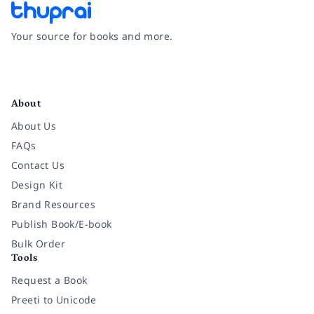
Your source for books and more.
Facebook
Instagram
Twitter
Pinterest
YouTube
LinkedIn
About
About Us
FAQs
Contact Us
Design Kit
Brand Resources
Publish Book/E-book
Bulk Order
Tools
Request a Book
Preeti to Unicode