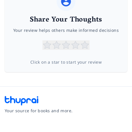
Share Your Thoughts
Your review helps others make informed decisions
Click on a star to start your review
Your source for books and more.
Facebook
Instagram
Twitter
Pinterest
YouTube
LinkedIn