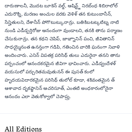
దారుణాలనీ, మొదట బూకెన్ వల్డ్, ఆషివ్ట్జ్ నిరబ్ంధ శిబిరాలోల్
ఎదురొక్ని, మరణం అంచుల వరకు వెళిళ్ తన కుటుంబానీన్,
సేన్హితులని, దేశానీన్ పోగొటుట్కునాన్రు. బతికిబటట్కటిట్న నాటి
నుండి ఎడీడ్పర్తిరోజు ఆనందంగా వుండాలని, తనకి తాను పర్మాణం
చేసుకునాన్రు. తన కథని చెపిప్, జాఞ్నానిన్ పంచి, జీవితానిన్
సాధయ్మైనంత ఉనన్తంగా గడిపి, గతించిన వారికి ఘనంగా నివాళి
అందించారు. ఎనిన్ విపతక్ర పరిసిథ్ తులు ఎదురైనా తనని తాను
పర్పంచంలో ఆనందకరమైన జీవిగా భావించారు. ఎడీడ్వందేళళ్
వయసులో పర్చురితమవుతునన్ ఈ పుసత్ కంలో
హృదయవిదారకమైన పరిసిథ్ తులోల్ కూడా, శకివంతమైన త్
ఆశావాద దృకప్థానిన్ ఆచరిసూత్, ఎంతటి అంధకారంలోనైనా
ఆనందం ఎలా వెతుకోక్వాలో చెపాప్రు.
All Editions