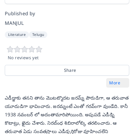
Published by
MANJUL
Literature
Telugu
No reviews yet
Share
More
ఎడీడ్జాకు తనని తాను మొటట్మొదట జరమ్న్ పౌరుడిగా, ఆ తరువాత
యూదుడిగా భావించారు. జరమ్నంటే ఎంతో గరవ్ంగా వుండేది. కానీ
1938 నవంబర్ లో అదంతామారిపోయింది. అపుపడే ఎడీడ్ని
కొటాట్రు, ఖైదు చేశారు. నిరబ్ంధ శిబిరాలోల్కి తరలించారు. ఆ
తరువాత ఏడు సంవతస్రాలు ఎడీడ్పర్తిరోజు వూహించలేని