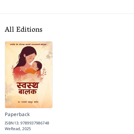
All Editions
Paperback
ISBN13:
9789937986748
WeRead,
2025