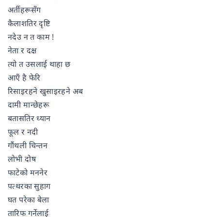
अर्तीहरूसँग
कैलाशतिर दृष्टि
नदेउ न त काम !
नेता र दक्ष
त्यो त उसलाई थाहा छ
आएँ है फेरि
रिसाइरहने खुसाइरहने अब
दामी मान्छेहरू
बतासतिर ध्यान
फूल र नदी
गौंथली चिन्तन
लोभी दोष
फाटेको मननेर
पत्थरका सुहाग
घत परेका बेला
तारिफ गर्नेलाई