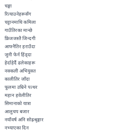
चङ्गा
रित्याउनेहरूसँग
चट्टानमाथि कमिला
गाउँतिरका मान्छे
फ्रिजजस्तै जिन्दगी
आफ्नैतिर हराउँदा
जुनी फेर्न हिंड्दा
हेर्दाहेर्दै ढलेकाहरू
नक्कली अभियुक्त
कालीतिर जाँदा
फूलमा उम्रिने पत्थर
महान हवेलीतिर
सिमानाको यात्रा
आलुचप बजार
नयाँवर्ष अनि सोह्रश्रृङ्गार
नभ्याएका दिन