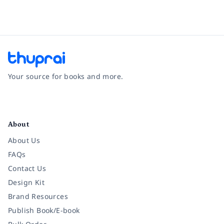
Your source for books and more.
Facebook
Instagram
Twitter
Pinterest
YouTube
LinkedIn
About
About Us
FAQs
Contact Us
Design Kit
Brand Resources
Publish Book/E-book