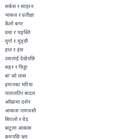
सर्कस र साइरन
भाकल र प्रतीक्षा
कैलो बगर
प्रथा र पङ्क्ति
मुर्गा र मुङ्ग्री
हात र हंस
उसलाई देखेपछि
सहर र चिठ्ठा
बा’ को लास
इमानका भरिया
पातालतिर बादल
आँखामा दर्शन
आकास नामजस्तै
बिरालो र वेद
बाटुला आकास
क्रमपछि भ्रम