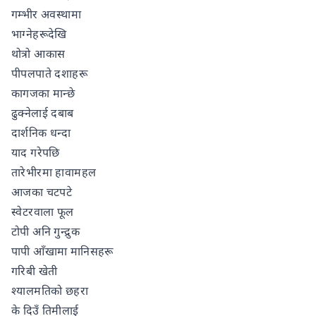
गम्भीर अवस्थामा
भाग्नेहरूदेखि
थोत्रो आकास
पीपलपाते दशाहरू
कागजका मान्छे
ढुक्नेलाई दबाब
दार्शनिक धन्दा
याद गरेपछि
तारेभीरमा हावामहल
आजका चटपटे
स्वेटरवाला फूल
टोपी अनि गुन्द्रुक
पापी आँखामा मानिसहरू
गरिबी खेती
श्यालमतिको छहरा
के दिउँ तिमीलाई